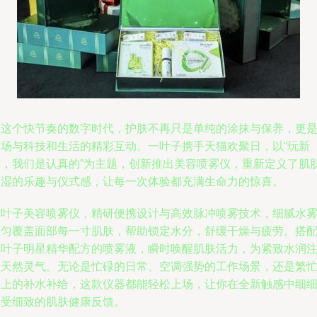
在这个快节奏的数字时代，护肤不再只是单纯的涂抹与保养，更
一场与科技和生活的精彩互动。一叶子携手天猫欢聚日，以“玩新
鲜，我们是认真的”为主题，创新推出美容喷雾仪，重新定义了肌
保湿的乐趣与仪式感，让每一次体验都充满生命力的惊喜。
一叶子美容喷雾仪，精研便携设计与高效脉冲喷雾技术，细腻水
均匀覆盖面部每一寸肌肤，帮助锁定水分，舒缓干燥与疲劳。搭
一叶子明星精华配方的喷雾液，瞬时唤醒肌肤活力，为紧致水润
入天然灵气。无论是忙碌的日常、空调强势的工作场景，还是繁
路上的补水补给，这款仪器都能轻松上场，让你在全新触感中细
享受细致的肌肤健康反馈。