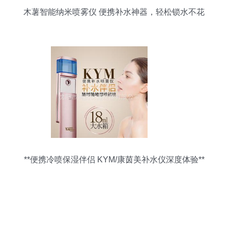
木薯智能纳米喷雾仪 便携补水神器，轻松锁水不花
妆
**便携冷喷保湿伴侣 KYM/康茵美补水仪深度体验**