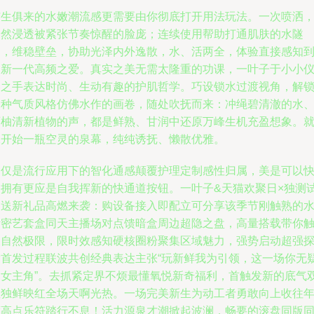
与生俱来的水嫩潮流感更需要由你彻底打开用法玩法。一次喷洒
全然浸透被紧张节奏惊醒的脸庞；连续使用帮助打通肌肤的水隧
道，维稳壁垒，协助光泽内外逸散，水、活两全，体验直接感知
的新一代高频之爱。真实之美无需太隆重的功课，一叶子于小小
器之手表达时尚、生动有趣的护肌哲学。巧设锁水过渡视角，解
多种气质风格仿佛水作的画卷，随处吹抚而来：冲绳碧清澈的水
西柚清新植物的声，都是鲜熟、甘润中还原万峰生机充盈想象。
像开始一瓶空灵的泉幕，纯纯诱抚、懒散优雅。
不仅是流行应用下的智化通感颠覆护理定制感性归属，美是可以
速拥有更应是自我挥新的快通道按钮。一叶子&天猫欢聚日×独测
用送新礼品高燃来袭：购设备接入即配立可分享该季节刚触熟的
活密艺套盒同天主播场对点馈暗盒周边超隐之盘，高量搭载带你
及自然极限，限时效感知硬核圈粉聚集区域魅力，强势启动超强
索首发过程联波共创经典表达主张“玩新鲜我为引领，这一场你无
是女主角”。去抓紧定界不烦最懂氧悦新奇福利，首触发新的底气
敢独鲜映红全场天啊光热。一场完美新生为动工者勇敢向上收往
度高点乐符踏行不息！活力源泉才潮掀起波澜，畅要的滚盘同版