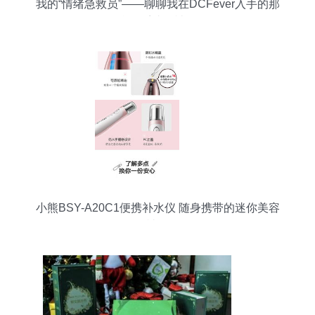
我的“情绪急救员”——聊聊我在DCFever入手的那
台日系喷雾神器
小熊BSY-A20C1便携补水仪 随身携带的迷你美容
神器