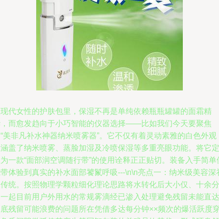
在现代女性的护肤包里，保湿不再是单纯依赖瓶瓶罐罐的面霜精
华，而愈发趋向于小巧智能的仪器选择——比如我们今天要聚焦
的“美非凡补水神器纳米喷雾器”。它不仅有着灵动素雅的白色外观
更涵盖了纳米喷雾、蒸脸加湿及冷喷保湿等多重亮眼功能。将它
位为一款“面部润空调随行带”的使用诠释正正贴切。装备入手简单
带体验到真实的补水面部饕鬣呼吸---\n\n亮点一：纳米级美容深
水传统。按照物理学颗粒细化理论思路将水转化后大小仅、十余
之一起目前用户外用水的常规雾滴经已渗入处理避免残留未能直
基底残留可能浪费的问题所在凭借多达每分钟××频次的爆活跃度