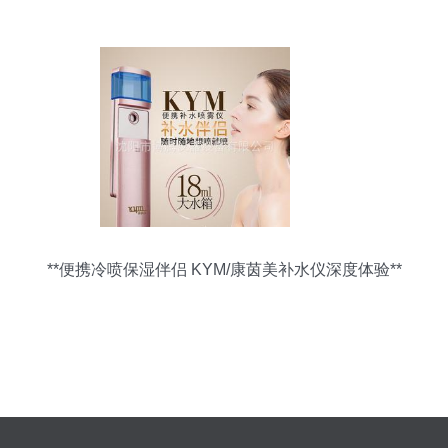
妆
**便携冷喷保湿伴侣 KYM/康茵美补水仪深度体验**