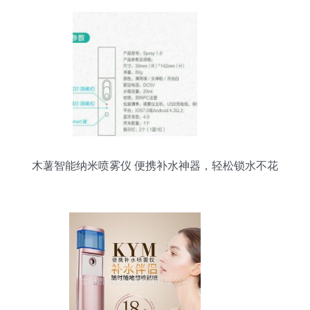
木薯智能纳米喷雾仪 便携补水神器，轻松锁水不花
妆