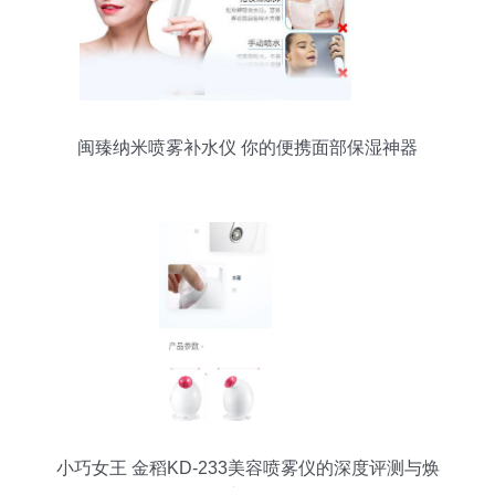
闽臻纳米喷雾补水仪 你的便携面部保湿神器
小巧女王 金稻KD-233美容喷雾仪的深度评测与焕