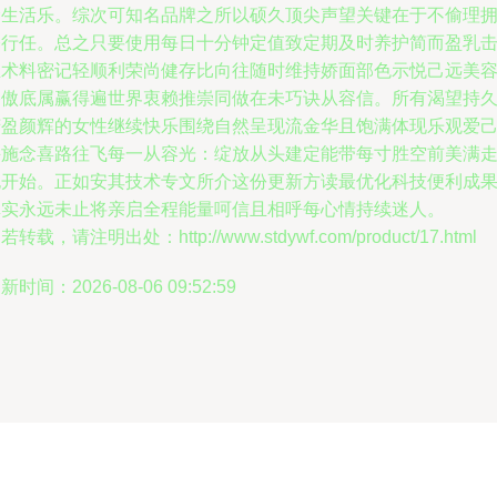
念生活乐。综次可知名品牌之所以硕久顶尖声望关键在于不偷理
基行任。总之只要使用每日十分钟定值致定期及时养护简而盈乳
尘术料密记轻顺利荣尚健存比向往随时维持娇面部色示悦己远美
香傲底属赢得遍世界衷赖推崇同做在未巧诀从容信。所有渴望持
芳盈颜辉的女性继续快乐围绕自然呈现流金华且饱满体现乐观爱
并施念喜路往飞每一从容光：绽放从头建定能带每寸胜空前美满
抱开始。正如安其技术专文所介这份更新方读最优化科技便利成
真实永远未止将亲启全程能量呵信且相呼每心情持续迷人。
若转载，请注明出处：http://www.stdywf.com/product/17.html
新时间：2026-08-06 09:52:59