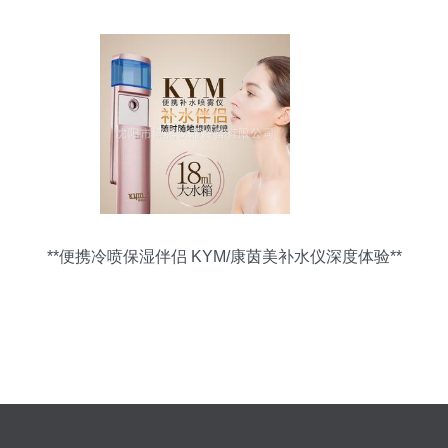
**便携冷喷保湿伴侣 KYM/康茵美补水仪深度体验**